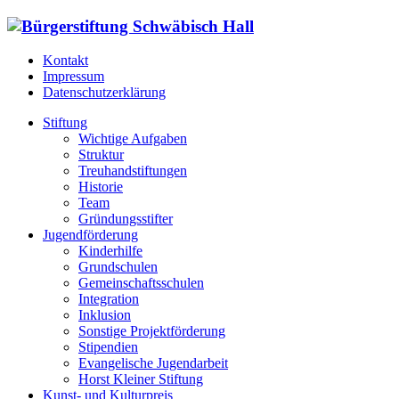
Kontakt
Impressum
Datenschutzerklärung
Stiftung
Wichtige Aufgaben
Struktur
Treuhandstiftungen
Historie
Team
Gründungsstifter
Jugendförderung
Kinderhilfe
Grundschulen
Gemeinschaftsschulen
Integration
Inklusion
Sonstige Projektförderung
Stipendien
Evangelische Jugendarbeit
Horst Kleiner Stiftung
Kunst- und Kulturpreis