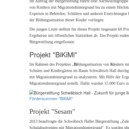
Im Auftrag der Bürgerstiftung führte eine Nachwuchsgruppe d
von Kindern mit Migrationshintergrund bis zu einem Höchst
Experten in Behörden, Schülern und anderen Einrichtungen 
der Bildungssituation dieser Kinder vorliegen.
Die jungen Leute stellten für dieses Projekt insgesamt 60 Pr
Ergebnisse mit öffentlichen Statistiken ab. Das Projekt endet
Bürgerstiftung eingeflossen.
Projekt "BiKiMi"
Im Rahmen des Projektes „
Bi
ldungssituation von
Ki
ndern m
Schulen und Kindergärten im Raum Schwäbisch Hall durchgef
mit Migrationshintergrund zu analysieren. Mit Hilfe der Er
Migrationshintergrund erstellt. Dafür wurden 15.000 Euro zu
Fördersummen "BiKiMi"
Projekt "Sesam"
2013 beauftragte die Schwäbisch Haller Bürgerstiftung „Zuku
Schulabsolventen mit Migrationshintergrund“. Es wurden üb