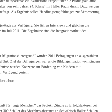
er Bausparkasse ein Evaluations-Projekt über die Bildungssituation
alter von zehn Jahren (4. Klasse) im Haller Raum durch. Dazu werden
befragt. Als Ergebnis sollen Handlungsempfehlungen zur Verbesserung
ojekttage zur Verfügung. Sie führen Interviews und gleichen die
e im Juli 2011. Die Ergebnisse sind die Integrationsarbeit der
it
Mi
grationshintergrund“ wurden 2011 Befragungen an ausgewählten
ührt. Ziel der Befragungen war es die Bildungssituation von Kindern
gebnisse wurden Konzepte zur Förderung von Kindern mit
r Verfügung gestellt.
nft für junge Menschen“ das Projekt „Studie zu Erfolgsfaktoren bei
er 300 Schüler des Abschlussjahrgangs an Schwäbisch Haller Schulen