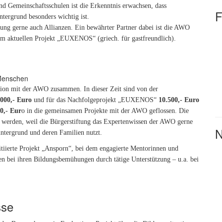
 Gemeinschaftsschulen ist die Erkenntnis erwachsen, dass
F
tergrund besonders wichtig ist.
tung gerne auch Allianzen. Ein bewährter Partner dabei ist die AWO
rem aktuellen Projekt „EUXENOS“ (griech. für gastfreundlich).
ation mit der AWO zusammen. In dieser Zeit sind von der
.000,- Euro
und f
ür das Nachfolgeprojekt „EUXENOS“
10.500,- Euro
0,- Eur
o in die gemeinsamen Projekte mit der AWO geflossen. Die
 werden, weil die Bürgerstiftung das Expertenwissen der AWO gerne
N
intergrund und deren Familien nutzt.
itiierte Projekt „Ansporn“, bei dem engagierte Mentorinnen und
n bei ihren Bildungsbemühungen durch tätige Unterstützung – u.a. bei
sse