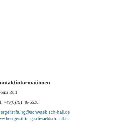
ontaktinformationen
rena Ruff
l. +49(0)791 46-5538
ergerstiftung@schwaebisch-hall.de
w.buergerstiftung-schwaebisch-hall.de